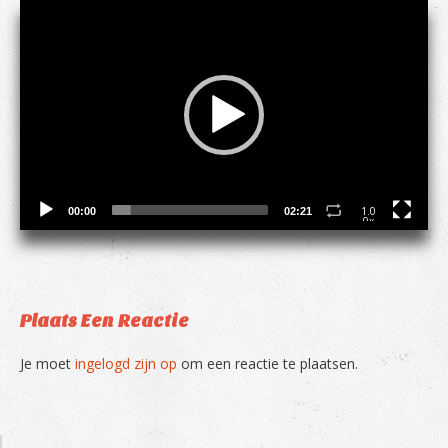
Video
Player
1.0
00:00
02:21
0x
Plaats Een Reactie
Je moet
ingelogd zijn op
om een reactie te plaatsen.