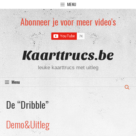
Ga
MENU
naar
de
Abonneer je voor meer video’s
inhoud
Kaarttrucs.be
leuke kaarttrucs met uitleg
Menu
De “Dribble”
Demo&Uitleg