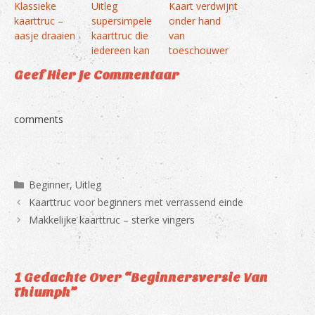
Klassieke
Uitleg
Kaart verdwijnt
kaarttruc –
supersimpele
onder hand
aasje draaien
kaarttruc die
van
iedereen kan
toeschouwer
Geef Hier Je Commentaar
comments
Categorieën
Beginner
,
Uitleg
Kaarttruc voor beginners met verrassend einde
Makkelijke kaarttruc – sterke vingers
1 Gedachte Over “Beginnersversie Van
Thiumph”