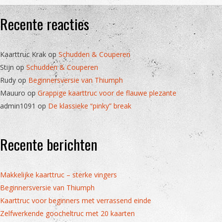
Recente reacties
Kaarttruc Krak
op
Schudden & Couperen
Stijn
op
Schudden & Couperen
Rudy
op
Beginnersversie van Thiumph
Mauuro
op
Grappige kaarttruc voor de flauwe plezante
admin1091
op
De klassieke “pinky” break
Recente berichten
Makkelijke kaarttruc – sterke vingers
Beginnersversie van Thiumph
Kaarttruc voor beginners met verrassend einde
Zelfwerkende goocheltruc met 20 kaarten