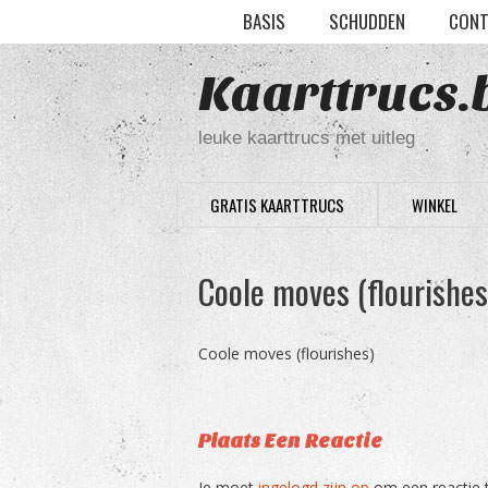
Ga
BASIS
SCHUDDEN
CONT
naar
de
Kaarttrucs.
inhoud
leuke kaarttrucs met uitleg
GRATIS KAARTTRUCS
WINKEL
Coole moves (flourishes
Coole moves (flourishes)
Plaats Een Reactie
Je moet
ingelogd zijn op
om een reactie t