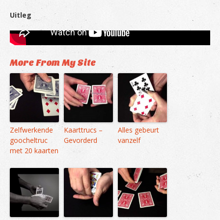
Uitleg
More From My Site
Zelfwerkende
Kaarttrucs –
Alles gebeurt
goocheltruc
Gevorderd
vanzelf
met 20 kaarten