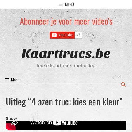
Ga
MENU
naar
de
Abonneer je voor meer video’s
inhoud
Kaarttrucs.be
leuke kaarttrucs met uitleg
Menu
Uitleg “4 azen truc: kies een kleur”
Show