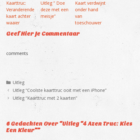
Kaarttruc:
Uitleg ” Doe
Kaart verdwijnt
Veranderende
deze met een
onder hand
kaart achter
meisje”
van
waaier
toeschouwer
Geef Hier Je Commentaar
comments
Categorieën
Uitleg
Uitleg “Coolste kaarttruc ooit met een iPhone”
Uitleg “Kaarttruc met 2 kaarten”
6 Gedachten Over “Uitleg “4 Azen Truc: Kies
Een Kleur””