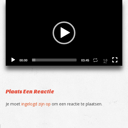
Video
Player
1.0
00:00
03:45
0x
Plaats Een Reactie
Je moet
ingelogd zijn op
om een reactie te plaatsen.