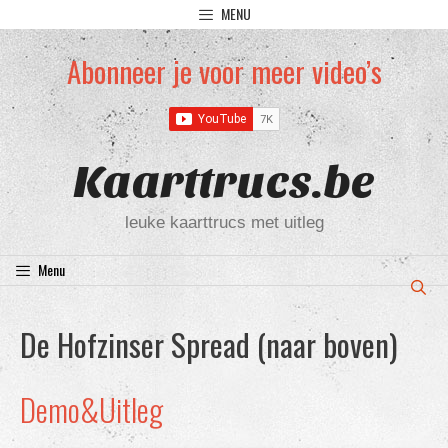
Ga
MENU
naar
de
Abonneer je voor meer video’s
inhoud
Kaarttrucs.be
leuke kaarttrucs met uitleg
Menu
De Hofzinser Spread (naar boven)
Demo&Uitleg