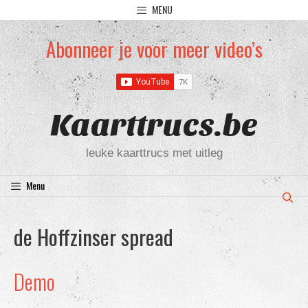
Ga
MENU
naar
de
Abonneer je voor meer video’s
inhoud
Kaarttrucs.be
leuke kaarttrucs met uitleg
Menu
de Hoffzinser spread
Demo