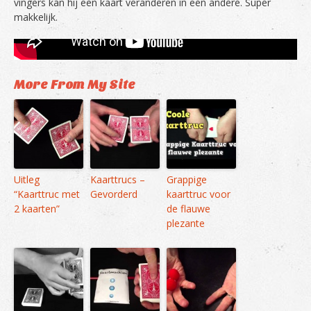
vingers kan hij een kaart veranderen in een andere. Super
makkelijk.
More From My Site
Uitleg
Kaarttrucs –
Grappige
“Kaarttruc met
Gevorderd
kaarttruc voor
2 kaarten”
de flauwe
plezante