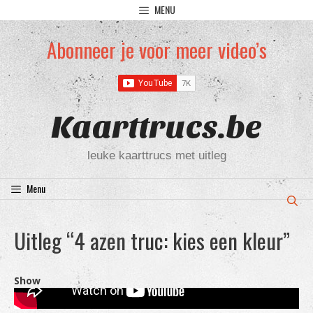
Ga
MENU
naar
de
Abonneer je voor meer video’s
inhoud
Kaarttrucs.be
leuke kaarttrucs met uitleg
Menu
Uitleg “4 azen truc: kies een kleur”
Show