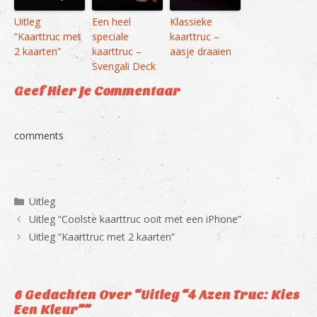
Uitleg
Een heel
Klassieke
“Kaarttruc met
speciale
kaarttruc –
2 kaarten”
kaarttruc –
aasje draaien
Svengali Deck
Geef Hier Je Commentaar
comments
Categorieën
Uitleg
Uitleg “Coolste kaarttruc ooit met een iPhone”
Uitleg “Kaarttruc met 2 kaarten”
6 Gedachten Over “Uitleg “4 Azen Truc: Kies
Een Kleur””