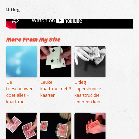
Uitleg
More From My Site
De
Leuke
Uitleg
toeschouwer
kaarttruc met 3
supersimpele
doet alles –
kaarten
kaarttruc die
kaarttruc
iedereen kan