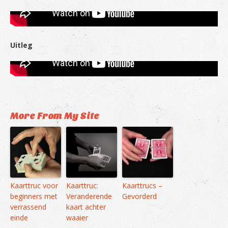
Uitleg
More From My Site
Kaarttruc voor
Kaarttruc:
Kaarttrucs –
beginners met
Veranderende
Gevorderd
verrassend
kaart achter
einde
waaier