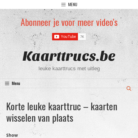
Ga
MENU
naar
de
Abonneer je voor meer video’s
inhoud
Kaarttrucs.be
leuke kaarttrucs met uitleg
Menu
Korte leuke kaarttruc – kaarten
wisselen van plaats
Show