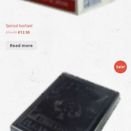
Speciaal kaartspel
€
15.00
€
12.50
Read more
Sale!