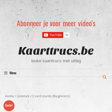
Ga
Abonneer je voor meer video’s
naar
de
inhoud
Kaarttrucs.be
leuke kaarttrucs met uitleg
Menu
Home
/
Gimmick
/ 3 card monte (Beginners)
Sale!