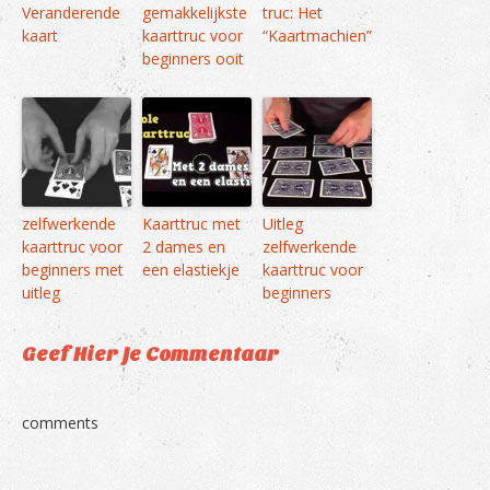
Veranderende
gemakkelijkste
truc: Het
kaart
kaarttruc voor
“Kaartmachien”
beginners ooit
zelfwerkende
Kaarttruc met
Uitleg
kaarttruc voor
2 dames en
zelfwerkende
beginners met
een elastiekje
kaarttruc voor
uitleg
beginners
Geef Hier Je Commentaar
comments