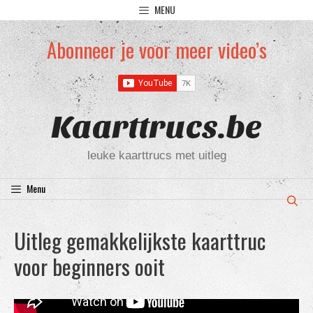
Ga
MENU
naar
de
Abonneer je voor meer video’s
inhoud
Kaarttrucs.be
leuke kaarttrucs met uitleg
Menu
Uitleg gemakkelijkste kaarttruc
voor beginners ooit