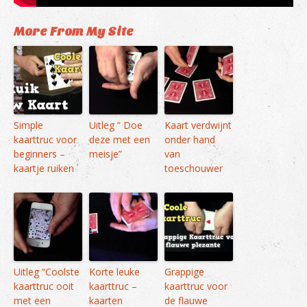
More From My Site
Simple
Uitleg ” Doe
Kaart verdwijnt
kaarttruc voor
deze met een
onder hand
beginners –
meisje”
van
kaartje ruiken
toeschouwer
Uitleg “Coolste
Korte leuke
Grappige
kaarttruc ooit
kaarttruc –
kaarttruc voor
met een
kaarten
de flauwe